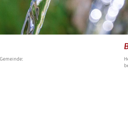
B
r Gemeinde:
H
b