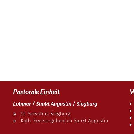
Pastorale Einheit
W
Lohmar / Sankt Augustin / Siegburg
St. Servatius Siegburg
Kath. Seelsorgebereich Sankt Augustin