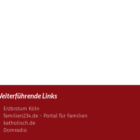
eiterführende Links
Erzbistum Köln
familien234.de - Portal für Familien
katholisch.de
Domradio