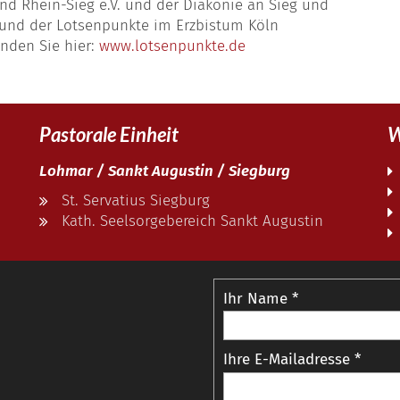
d Rhein-Sieg e.V. und der Diakonie an Sieg und
und der Lotsenpunkte im Erzbistum Köln
nden Sie hier:
www.lotsenpunkte.de
Pastorale Einheit
W
Lohmar / Sankt Augustin / Siegburg
St. Servatius Siegburg
Kath. Seelsorgebereich Sankt Augustin
© Erzbistum Köln
Ihr Name *
Ihre E-Mailadresse *